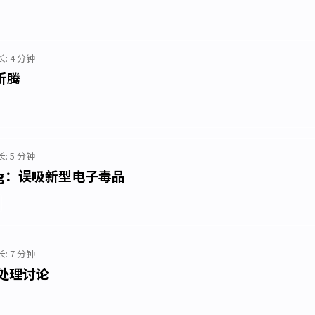
: 4 分钟
 折腾
: 5 分钟
ding：误吸新型电子毒品
: 7 分钟
预处理讨论