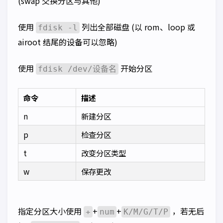
(swap 交换分区与其他)
使用
列出全部磁盘 (以 rom、loop 或
fdisk -l
airoot 结尾的设备可以忽略)
使用
开始分区
fdisk /dev/设备名
命令
描述
n
新建分区
p
检查分区
t
改变分区类型
w
保存更改
指定分区大小使用
+
+
，若无后
+
num
K/M/G/T/P