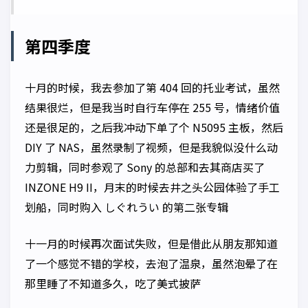
第四季度
十月的时候，我去参加了第 404 回的托业考试，虽然
结果很烂，但是我当时自行车停在 255 号，情绪价值
还是很足的，之后我冲动下单了个 N5095 主板，然后
DIY 了 NAS，虽然录制了视频，但是我貌似没什么动
力剪辑，同时参观了 Sony 的总部和去其商店买了
INZONE H9 II，月末的时候去井之头公园体验了手工
划船，同时购入 しぐれうい 的第二张专辑
十一月的时候再次面试失败，但是借此从朋友那知道
了一个感觉不错的学校，去泡了温泉，虽然泡晕了在
那里睡了不知道多久，吃了美式披萨