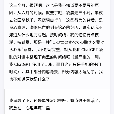
这三个月，很短吧，这也是我不知道要不要写的原
因，从六月的时候，就变了吧，凌晨走三小时，半夜
去公园荡秋千，深夜骑自行车，这些行为的背后，是
身心崩溃，濒临死亡的刻骨铭心的经历，说实话我不
知道从什么地方写起，按时间线，我的记忆有点模
糊，按感受，那是一种"この世のすべての醜さを受け
られる"感觉，我不想写完整，就从我和 ChatGPT 凌
乱的对话中整理下典型的时间线吧（最严重的一周，
我 ChatGPT 使用了 50h，而且这还只是手机的使用
时间），其中部分内容隐去，部分内容太混乱了，我
也不知道原状是什么了
我考虑了下，还是单独写出来吧，有点过于黑暗了，
我放在“心理淬炼”里