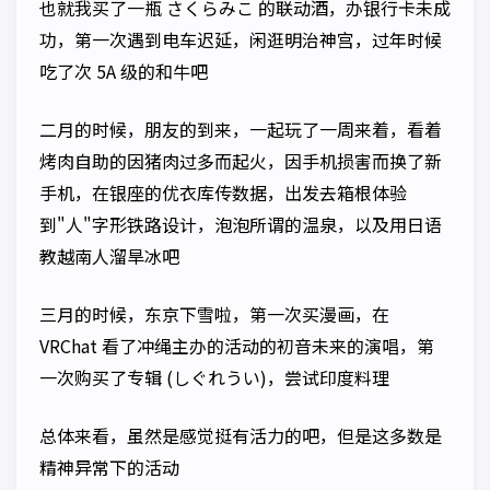
也就我买了一瓶 さくらみこ 的联动酒，办银行卡未成
功，第一次遇到电车迟延，闲逛明治神宫，过年时候
吃了次 5A 级的和牛吧
二月的时候，朋友的到来，一起玩了一周来着，看着
烤肉自助的因猪肉过多而起火，因手机损害而换了新
手机，在银座的优衣库传数据，出发去箱根体验
到"人"字形铁路设计，泡泡所谓的温泉，以及用日语
教越南人溜旱冰吧
三月的时候，东京下雪啦，第一次买漫画，在
VRChat 看了冲绳主办的活动的初音未来的演唱，第
一次购买了专辑 (しぐれうい)，尝试印度料理
总体来看，虽然是感觉挺有活力的吧，但是这多数是
精神异常下的活动