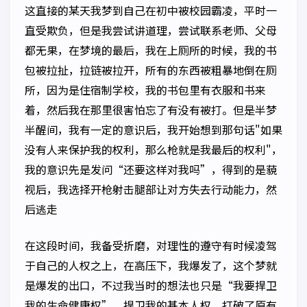
这直接的某天我梦到自己在初中被校园霸凌，平时一
直受欺负，但是我尝试讲道理，尝试联系老师、父母
都无果，在梦境的最后，我在上厕所的时候，我的书
包被拉扯，拉链被拉开，所有的东西被粗暴地倒在厕
所，因为是住宿制学校，我的书包里有衣服和书来
着，然后我在那里很害怕忘了有没有被打。但是半梦
半醒间，我有一定的意识后，我开始想到那句话"如果
没有人来保护我的权利，那么枪就是我最后的权利"，
我的意识先是发问“还要这样对我吗”，得到的是藐
视后，我选择开枪射击腿部让对方失去行动能力，然
后逃走
在这段时间，我备受折磨，对理性的遵守有时候凌驾
于自己的人权之上，在高压下，我爆发了，这个梦就
是爆发的出口，不过我当时的想法也只是“我要捍卫
我的生命健康权”，捍卫我的基本人权，打破了原有