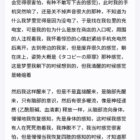
会觉得很害怕，有种不敢写下去的感觉)，此时我的手
机突然响了，还是关不掉声音很大的那种，不知道为
什么我梦里觉得是因为没电了，于是找在我包里的充
电宝，可是我的包为什么是放在商店的入口呢，周围
的人注视着我，我怀着惊恐的心情赶紧给手机充电然
后离开，去到旁边的我家，但是废弃很久的感觉，躺
在床上，姿势大概是《タコピーの原罪》那种感觉，
这是梦里我躺下的时候想到的，但我清醒的时候感觉
是蜷缩着
然后我这样醒来了，但是不是直接醒来，是脑部先醒
来，只有脑部的意识，然后有很多暖流，像是神经递
质 (乙酰胆碱、血清素) 释放一样，从脑部流向身体，
慢慢地我恢复感知，先是身体的感知，这时候我感觉
有人在死死抱着我，我挣脱不了，我当时感觉很害
怕，但是慢慢当我恢复四肢的感知的时候，才知道那