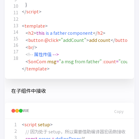
}
</
script
>
<
template
>
<
h2
>
this
is
a
father
component
</
h2
>
<
button
@click
="addCount"
>
add
count
</
button
>
<
br
/>
<!--
属性传值
-->
<
SonCom
msg
=
"a msg from father"
:count
=
"count"
>
</
template
>
在子组件中接收
VUE
Copy
<
script
setup
>
const
props
=
defineProps
({