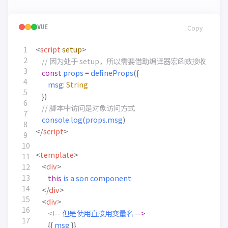
VUE
Copy
<
script
setup
>
const
props
=
defineProps
({
msg
:
String
})
console
.
log
(
props
.
msg
)
</
script
>
<
template
>
<
div
>
this
is
a
son
component
</
div
>
<
div
>
<!--
但是使用直接用变量名
-->
{{
msg
}}