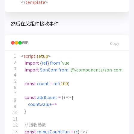
</
template
>
然后在父组件接收事件
VUE
Copy
<
script
setup
>
import
{
ref
}
from
'vue'
import
SonCom
from
'@/components/son-com.vue'
const
count
=
ref
(
100
)
const
addCount
=
()
=>
{
count
.
value
++
}
const
minusCountFun
=
(
c
)
=>
{