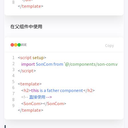
</
template
>
在父组件中使用
VUE
Copy
<
script
setup
>
import
SonCom
from
'@/components/son-com.vue'
</
script
>
<
template
>
<
h2
>
this
is
a
father
component
</
h2
>
<!--
直接使用
-->
<
SonCom
></
SonCom
>
</
template
>