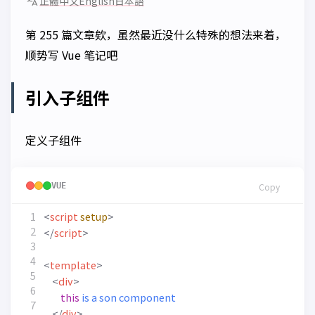
正體中文
English
日本語
第 255 篇文章欸，虽然最近没什么特殊的想法来着，
顺势写 Vue 笔记吧
引入子组件
定义子组件
VUE
Copy
<
script
setup
>
</
script
>
<
template
>
<
div
>
this
is
a
son
component
</
div
>