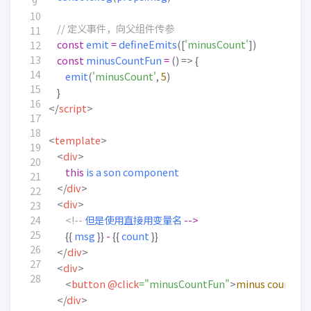
const
emit
=
defineEmits
([
'minusCount'
])
const
minusCountFun
=
()
=>
{
emit
(
'minusCount'
,
5
)
}
</
script
>
<
template
>
<
div
>
this
is
a
son
component
</
div
>
<
div
>
<!--
但是使用直接用变量名
-->
{{
msg
}}
-
{{
count
}}
</
div
>
<
div
>
<
button
@click
="minusCountFun"
>
minus
count
</
</
div
>