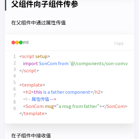
父组件向子组件传参
在父组件中通过属性传值
VUE
Copy
<
script
setup
>
import
SonCom
from
'@/components/son-com.vue'
</
script
>
<
template
>
<
h2
>
this
is
a
father
component
</
h2
>
<!--
属性传值
-->
<
SonCom
msg
=
"a msg from father"
></
SonCom
>
</
template
>
在子组件中接收值