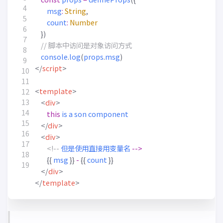
msg
:
String
,
count
:
Number
})
console
.
log
(
props
.
msg
)
</
script
>
<
template
>
<
div
>
this
is
a
son
component
</
div
>
<
div
>
<!--
但是使用直接用变量名
-->
{{
msg
}}
-
{{
count
}}
</
div
>
</
template
>