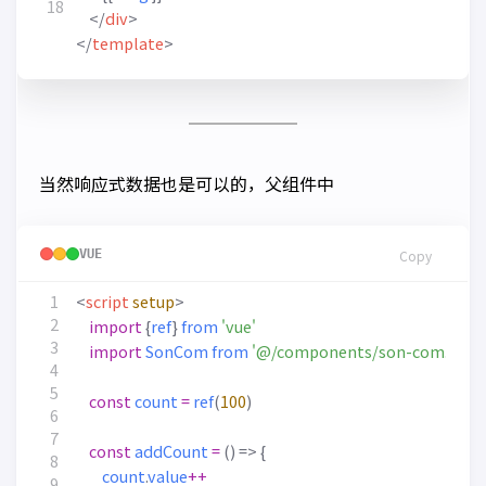
</
div
>
</
template
>
当然响应式数据也是可以的，父组件中
VUE
Copy
<
script
setup
>
import
{
ref
}
from
'vue'
import
SonCom
from
'@/components/son-com.vue'
const
count
=
ref
(
100
)
const
addCount
=
()
=>
{
count
.
value
++