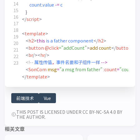
count
.
value
-=
c
}
</
script
>
<
template
>
<
h2
>
this
is
a
father
component
</
h2
>
<
button
@click
="addCount"
>
add
count
</
button
>
<
br
/><
hr
/>
<!--
属性传值
，
事件名要和子组件一样
-->
<
SonCom
msg
=
"a msg from father"
:count
=
"count"
</
template
>
前端技术
Vue
THIS POST IS LICENSED UNDER CC BY-NC-SA 4.0 BY
THE AUTHOR.
相关文章