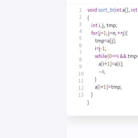
void
sort_b
(
int
a
[],
int
{
int
i
,
j
,
tmp
;
for
(
j
=
1
;
j
<
n
;
++
j
){
tmp
=
a
[
j
];
i
=
j
-
1
;
while
(
0
<=
i
&&
tmp
a
[
i
+
1
]
=
a
[
i
];
--
i
;
}
a
[
i
+
1
]
=
tmp
;
}
}