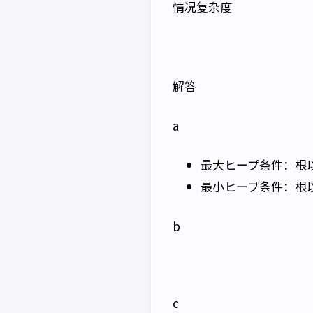
情况复杂度
解答
a
最大ヒープ条件：根
最小ヒープ条件：根
b
c