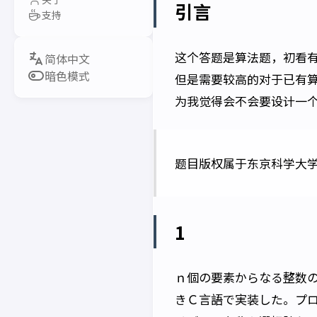
引言
支持
这个答题是算法题，初看
暗色模式
但是需要较高的对于已有
为我觉得会不会要设计一个
题目版权属于东京科学大
1
ｎ個の要素からなる整数
きＣ言語で実装した。プロ