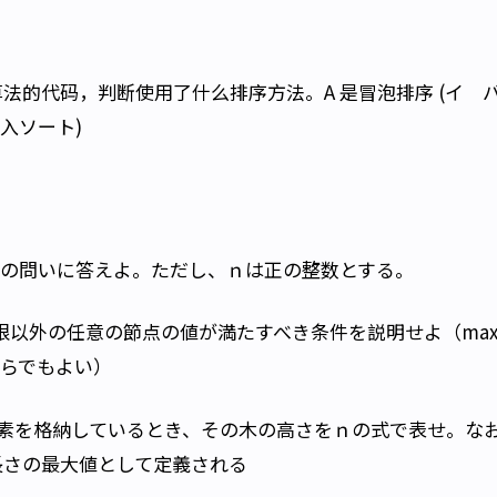
法的代码，判断使用了什么排序方法。A 是冒泡排序 (イ 
挿入ソート)
次の問いに答えよ。ただし、ｎは正の整数とする。
根以外の任意の節点の値が満たすべき条件を説明せよ（ma
ちらでもよい）
要素を格納しているとき、その木の高さをｎの式で表せ。な
長さの最大値として定義される