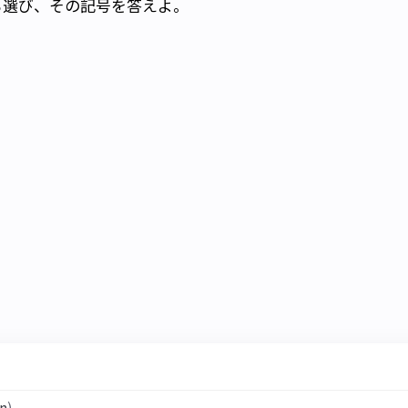
ら選び、その記号を答えよ。
n
)