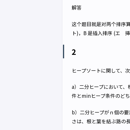
解答
这个题目就是对两个排序算
ト)，B 是插入排序 (エ 
2
ヒープソートに関して、
a）二分ヒープにおいて、
件とminヒープ条件のど
b）二分ヒープがｎ個の
さは、根と葉を結ぶ路の