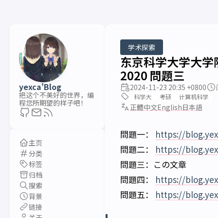
学术探索
东京科学大学大学院
2020 問題三
yexca'Blog
2024-11-23 20:35 +0800
把这个不美好的世界，编
科学大
考研
计算机科学
程您所期望的样子吧！
正體中文
English
日本語
問題一：
https://blog.ye
主页
問題二：
https://blog.ye
分类
問題三：この文章
标签
归档
問題四：
https://blog.ye
搜索
問題五：
https://blog.ye
背景
链接
关于