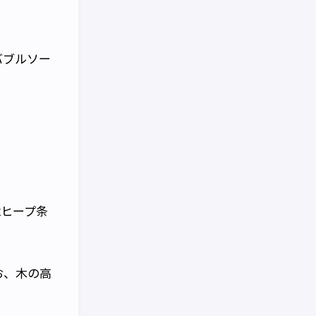
バブルソー
xヒープ条
お、木の高