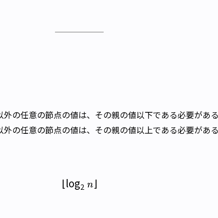
以外の任意の節点の値は、その親の値以下である必要があ
以外の任意の節点の値は、その親の値以上である必要があ
⌊
l
o
g
\left \lfloor \log_2n \right \rf
⌋
n
2