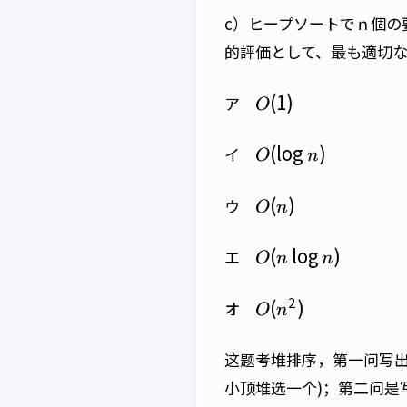
c）ヒープソートでｎ個の
的評価として、最も適切
O(1)
(
1
)
ア
O
O(\log
(
l
o
g
)
イ
O
n
n)
O(n)
(
)
ウ
O
n
O(n\log
(
l
o
g
)
エ
O
n
n
n)
O(n^2)
2
(
)
オ
O
n
这题考堆排序，第一问写出
小顶堆选一个)；第二问是