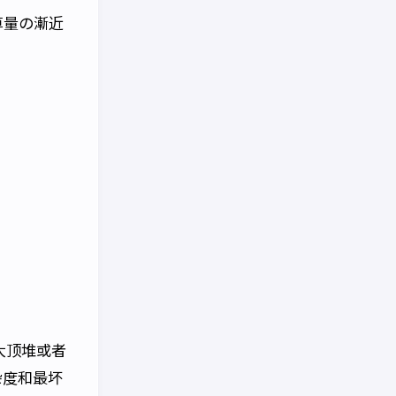
算量の漸近
大顶堆或者
杂度和最坏