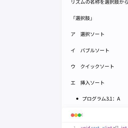
リズムの名称を選択肢か
「選択肢」
ア 選択ソート
イ バブルソート
ウ クイックソート
エ 挿入ソート
プログラム3.1：A
C
void
sort_a
(
int
a
[],
int