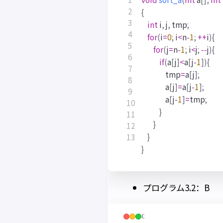
{
int
i
,
j
,
tmp
;
for
(
i
=
0
;
i
<
n
-
1
;
++
i
){
for
(
j
=
n
-
1
;
i
<
j
;
--
j
){
if
(
a
[
j
]
<
a
[
j
-
1
]){
tmp
=
a
[
j
];
a
[
j
]
=
a
[
j
-
1
];
a
[
j
-
1
]
=
tmp
;
}
}
}
}
プログラム3.2：B
C