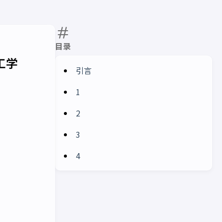
目录
工学
引言
1
2
3
4