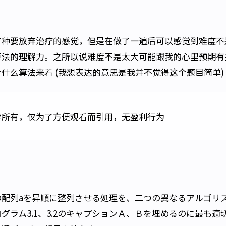
有种要放弃治疗的感觉，但是在做了一遍后可以感觉到难度不
算法的理解力。之所以说难度不是太大可能跟我的心里预期有
什么算法来着 (我想表达的意思是我并不觉得这个题目简单)
学所有，仅为了方便观看而引用，无盈利行为
の配列aを昇順に整列させる処理を、二つの異なるアルゴリ
グラム3.1、3.2のキャプションＡ、Ｂを埋めるのに最も適