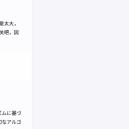
是太大，
关吧，因
ズムに基づ
切なアルゴ