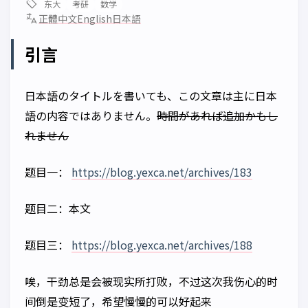
东大
考研
数学
正體中文
English
日本語
引言
日本語のタイトルを書いても、この文章は主に日本
語の内容ではありません。
時間があれば追加かもし
れません
题目一：
https://blog.yexca.net/archives/183
题目二：本文
题目三：
https://blog.yexca.net/archives/188
唉，干劲总是会被现实所打败，不过这次我伤心的时
间倒是变短了，希望慢慢的可以好起来