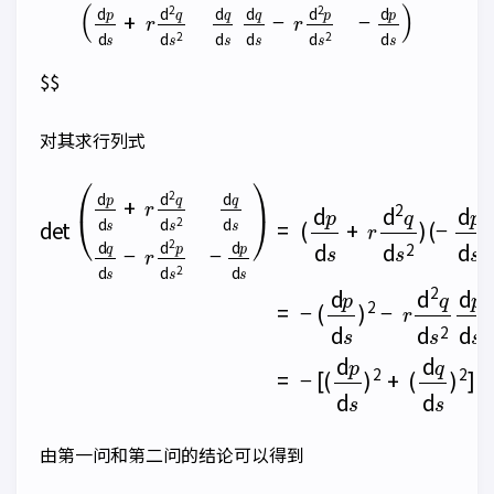
(
d
p
d
s
+
r
d
2
q
d
s
2
d
q
d
s
d
q
d
s
−
r
d
2
p
d
s
2
−
d
p
d
s
)
$$
对其求行列式
det
(
d
(
p
d
(
(
d
q
d
d
(
s
d
d
p
q
+
s
q
d
d
r
)
d
d
s
2
s
+
s
)
2
]
2
−
)
r
q
=
d
+
r
d
−
(
r
2
d
s
d
(
q
2
d
2
2
d
)
p
q
p
(
s
d
d
−
d
2
d
s
s
s
d
)
2
p
2
q
2
d
d
d
−
d
p
q
s
r
s
d
)
d
d
d
−
s
2
s
q
(
−
=
q
d
d
d
−
d
q
s
2
[
s
−
d
(
p
2
d
r
s
d
d
d
−
p
s
2
p
r
d
2
d
p
d
s
d
2
d
s
)
q
2
p
−
s
+
d
2
d
s
−
s
)
2
d
)
p
d
s
)
由第一问和第二问的结论可以得到