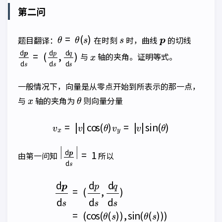
第二问
θ
=
θ
(
s
)
s
p
题目翻译：
在时刻
时，曲线
的切线
d
(
d
p
p
d
d
s
s
=
,
d
q
d
s
)
x
与
轴的夹角。证明等式。
一般情况下，向量是从零点开始到所表示的那一点，
x
θ
与
轴的夹角为
则向量分量
v
x
=
|
v
|
cos
(
θ
)
v
y
=
|
v
|
sin
(
θ
)
|
d
p
d
s
|
=
1
由第一问知
所以
d
p
d
s
=
(
d
p
d
s
,
d
q
d
s
)
=
(
cos
(
θ
(
s
)
)
,
sin
(
θ
(
s
)
)
)