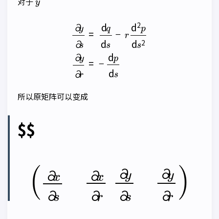
对于
∂
y
∂
s
=
d
q
d
s
−
r
d
2
p
d
s
2
∂
y
∂
r
=
−
d
p
d
s
所以原矩阵可以变成
$$
(
∂
x
∂
s
∂
x
∂
r
∂
y
∂
s