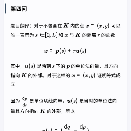
第四问
K
x
=
(
x
,
y
)
题目翻译：对于不包含在
内的点
可以
s
∈
[
0
,
L
]
x
K
r
唯一表示为
和
与
的距离
的函数
x
=
p
(
s
)
+
r
u
(
s
)
u
(
s
)
s
p
其中，
是時刻
下的
的单位法向量，且方向
K
x
=
(
x
,
y
)
指向
的外部。对于这样的
证明等式成
立
d
p
d
s
u
(
s
)
因为
是单位切线向量，
是当时的单位法向
K
量且方向指向
的外部，所以
u
(
s
)
=
(
d
q
d
s
,
−
d
p
d
s
)