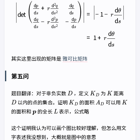
|
det
(
d
p
d
s
+
−
r
d
1
2
−
q
r
d
d
θ
s
2
d
d
s
|
q
=
d
1
s
+
d
r
q
d
d
θ
s
d
−
s
r
d
2
p
d
s
2
−
d
p
d
s
其实这里出现的矩阵是
雅可比矩阵
第五问
D
K
D
K
题目翻译：对于非负实数
，定义
为
距离
D
K
D
A
D
K
以内的点的集合。证明
的面积
可以用
p
L
的面积和
的全长
表示，公式略
这个证明我认为可以画个图比较好理解，但怎么用文
字表述我没想到，大概就是图中的意思