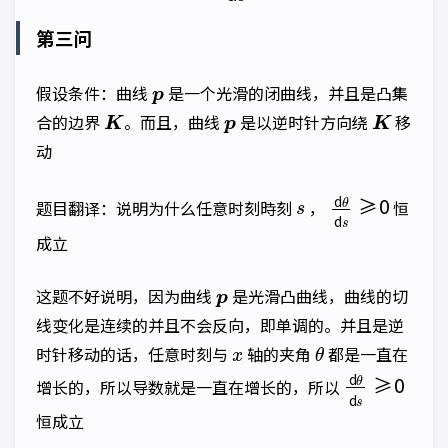
第三问
p
假设条件：曲线
是一个光滑的闭曲线，并且是凸集
K
p
K
合的边界
。而且，曲线
是以逆时针方向绕
移
动
s
d
θ
d
s
≥
0
题目翻译：说明为什么任意时刻時刻
，
恒
成立
p
这题不好说明，因为曲线
是光滑凸曲线，曲线的切
线变化是连续的并且不会反向，即单调的。并且是逆
x
θ
时针移动的话，任意时刻与
轴的夹角
都是一直在
d
θ
d
s
≥
0
增长的，所以导数就是一直在增长的，所以
恒成立