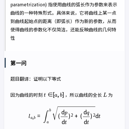
parametrization) 指使用曲线的弧长作为参数来表示
曲线的一种特殊形式。具体来说，它将曲线上某一点
到曲线起始点的距离（即弧长）作为新的参数，从而
使得曲线的参数化不仅简洁，还能反映曲线的几何特
性
第一问
题目翻译：证明以下等式
t
∈
[
a
,
b
]
L
因为曲线的时刻
，所以曲线的全长
为
l
a
,
b
=
∫
a
b
(
d
p
d
t
)
2
+
(
d
q
d
t
)
2
d
t