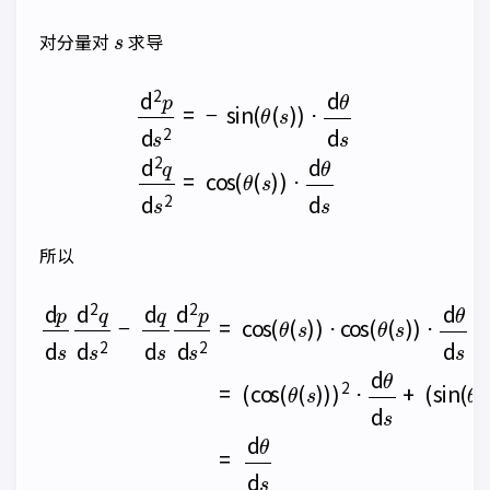
s
对分量对
求导
d
2
p
d
s
2
=
−
sin
(
θ
(
s
)
)
⋅
d
θ
d
s
d
2
q
d
s
2
=
cos
(
θ
(
s
)
)
⋅
d
θ
所以
d
p
d
s
d
2
q
d
(
sin
s
2
(
−
cos
(
θ
d
(
q
s
(
d
θ
)
)
s
(
)
d
s
2
)
2
⋅
)
d
p
)
2
θ
d
⋅
d
s
d
s
2
θ
)
=
d
=
cos
d
s
+
θ
d
(
θ
s
(
s
)
)
⋅
cos
(
θ
(
s
)
)