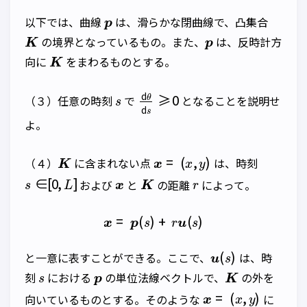
p
以下では、曲線
は、滑らかな閉曲線で、凸集合
K
p
の境界となっているもの。また、
は、反時計方
K
向に
をまわるものとする。
s
d
θ
d
s
≥
0
（３）任意の時刻
で
となることを説明せ
よ。
K
x
=
(
x
,
y
)
（４）
に含まれない点
は、時刻
s
∈
[
0
,
L
]
x
K
r
および
と
の距離
によって。
x
=
p
(
s
)
+
r
u
(
s
)
u
(
s
)
と一意に表すことができる。ここで、
は、時
s
p
K
刻
における
の単位法線ベクトルで、
の外を
x
=
(
x
,
y
)
向いているものとする。そのような
に