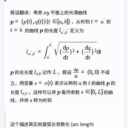
x
y
假设翻译：考虑
平面上的光滑曲线
p
=
(
p
(
t
)
,
q
(
t
)
)
(
t
∈
[
a
,
b
]
)
t
=
a
′
，从时刻
到
t
=
b
′
p
l
a
′
,
b
′
的曲线
的长度
定义为
l
a
′
,
b
′
=
∫
a
′
b
′
(
d
p
d
t
)
2
+
(
d
q
d
t
)
2
d
t
p
l
a
,
b
L
d
(
0
p
,
d
0
)
t
=
的总长度
记作
。假设
不成
s
=
s
(
t
)
a
t
p
立，用变量
表示从時刻
到
的曲线
的
l
a
,
t
p
s
∈
[
0
,
L
]
长度
。这样可以将
看作参数
的曲
s
线，并将
称为时刻
这个描述其实就是弧长参数化 (arc length