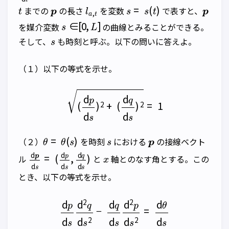
t
p
l
a
,
t
s
=
s
(
t
)
p
までの
の長さ
を変数
で表すと、
s
∈
[
0
,
L
]
を媒介変数
の曲線とみることができる。
s
そして、
も時刻と呼ぶ。以下の問いに答えよ。
（１）以下の等式を示せ。
(
d
p
d
s
)
2
+
(
d
q
d
s
)
2
=
1
θ
=
θ
(
s
)
s
p
（２）
を時刻
における
の接線ベクト
d
(
d
p
p
d
d
s
s
=
,
d
q
d
s
)
x
ル
と
軸とのなす角とする。この
とき、以下の等式を示せ。
d
p
d
s
d
2
q
d
s
2
−
d
q
d
s
d
2
p
d
s
2
=
d
θ
d
s