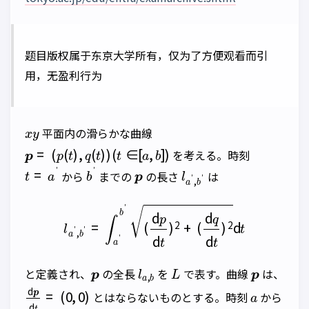
题目版权属于东京大学所有，仅为了方便观看而引
用，无盈利行为
x
y
平面内の滑らかな曲線
p
=
(
p
(
t
)
,
q
(
t
)
)
(
t
∈
[
a
,
b
]
)
を考える。時刻
t
=
a
′
b
′
p
l
a
′
,
b
′
から
までの
の長さ
は
l
a
′
,
b
′
=
∫
a
′
b
′
(
d
p
d
t
)
2
+
(
d
q
d
t
)
2
d
t
p
l
a
,
b
L
p
と定義され、
の全長
を
で表す。曲線
は、
d
(
0
p
,
d
0
)
t
=
a
とはならないものとする。時刻
から