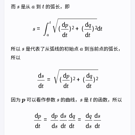
s
a
t
而
是从
到
的弧长，即
s
=
∫
a
t
(
d
p
d
t
)
2
+
(
d
q
d
t
)
2
d
t
s
a
所以
是代表了从弧线的初始点
到当前点的弧长，
所以
d
s
d
t
=
(
d
p
d
t
)
2
+
(
d
q
d
t
)
2
p
s
s
t
因为
可以看作参数
的曲线，
是
的函数，所以
d
p
d
t
=
d
p
d
s
d
s
d
t
d
q
d
t
=
d
q
d
s
d
s
d
t