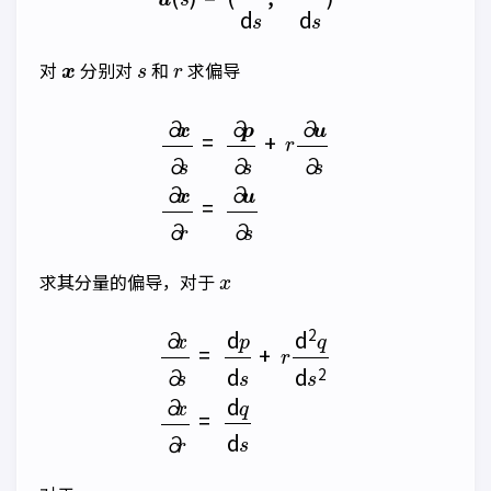
x
s
r
对
分别对
和
求偏导
∂
x
∂
s
=
∂
p
∂
s
+
r
∂
u
∂
s
∂
x
∂
r
=
∂
u
∂
s
x
求其分量的偏导，对于
∂
x
∂
s
=
d
p
d
s
+
r
d
2
q
d
s
2
∂
x
∂
r
=
d
q
d
s
y