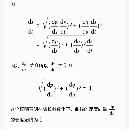
即
d
s
d
t
=
(
(
d
d
p
p
d
d
s
s
d
)
2
s
+
d
(
t
d
)
2
q
+
d
(
s
d
)
2
q
d
d
s
s
d
d
t
s
d
t
)
2
=
d
p
d
t
≠
0
d
s
d
t
≠
0
因为
所以
即
(
d
p
d
s
)
2
+
(
d
q
d
s
)
2
=
1
d
p
d
s
这个证明表明在弧长参数化下，曲线的速度向量
1
的长度始终为