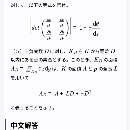
対して、以下の等式を示せ。
|
d
e
t
(
∂
x
∂
s
∂
x
∂
r
∂
y
∂
s
∂
y
∂
r
)
|
=
1
+
r
d
θ
d
s
D
K
D
K
D
（５）非負実数
に対し、
を
から距離
K
D
以内にある点の集合とする。このとき、
の面積
A
D
=
∬
K
D
d
x
d
y
K
A
p
L
は、
の面積
と
の全長
を用いて
A
D
=
A
+
L
D
+
π
D
2
と表せることを示せ。
中文解答