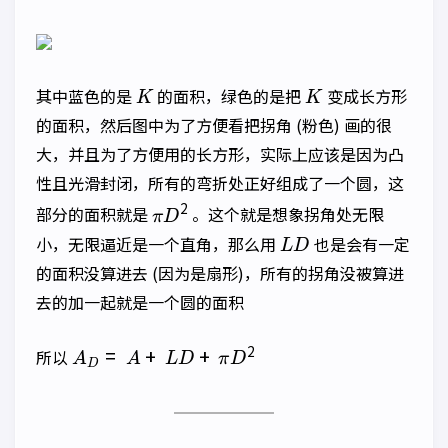
K
K
其中蓝色的是
的面积，绿色的是把
变成长方形
的面积，然后图中为了方便看把拐角 (粉色) 画的很
大，并且为了方便用的长方形，实际上应该是因为凸
性且光滑封闭，所有的弯折处正好组成了一个圆，这
π
D
2
部分的面积就是
。这个就是想象拐角处无限
L
D
小，无限逼近是一个直角，那么用
也是会有一定
的面积没算进去 (因为是扇形)，所有的拐角没被算进
去的加一起就是一个圆的面积
A
D
=
A
+
L
D
+
π
D
2
所以