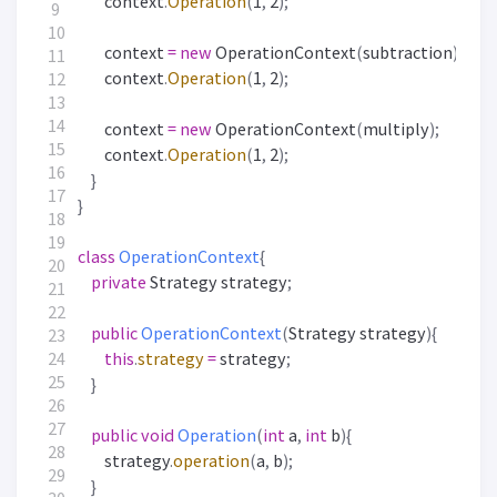
context
.
Operation
(
1
,
2
);
context
=
new
OperationContext
(
subtraction
);
context
.
Operation
(
1
,
2
);
context
=
new
OperationContext
(
multiply
);
context
.
Operation
(
1
,
2
);
}
}
class
OperationContext
{
private
Strategy
strategy
;
public
OperationContext
(
Strategy
strategy
){
this
.
strategy
=
strategy
;
}
public
void
Operation
(
int
a
,
int
b
){
strategy
.
operation
(
a
,
b
);
}