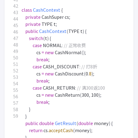
class
CashContext
{
private
CashSuper
cs
;
private
TYPE
t
;
public
CashContext
(
TYPE
t
)
{
switch
(
t
)
{
case
NORMAL
:
// 正常收费
cs
=
new
CashNormal
();
break
;
case
CASH_DISCOUNT
:
// 打8折
cs
=
new
CashDiscount
(
0
.
8
);
break
;
case
CASH_RETURN
:
// 满300返100
cs
=
new
CashReturn
(
300
,
100
);
break
;
}
}
public
double
GetResult
(
double
money
)
{
return
cs
.
acceptCash
(
money
);
}