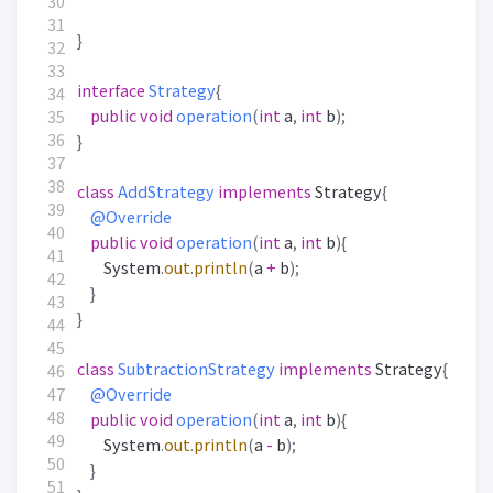
}
interface
Strategy
{
public
void
operation
(
int
a
,
int
b
);
}
class
AddStrategy
implements
Strategy
{
@Override
public
void
operation
(
int
a
,
int
b
){
System
.
out
.
println
(
a
+
b
);
}
}
class
SubtractionStrategy
implements
Strategy
{
@Override
public
void
operation
(
int
a
,
int
b
){
System
.
out
.
println
(
a
-
b
);
}