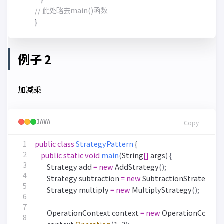
// 此处略去main()函数
}
例子 2
加减乘
JAVA
Copy
public
class
StrategyPattern
{
public
static
void
main
(
String
[]
args
)
{
Strategy
add
=
new
AddStrategy
();
Strategy
subtraction
=
new
SubtractionStrategy
();
Strategy
multiply
=
new
MultiplyStrategy
();
OperationContext
context
=
new
OperationContex