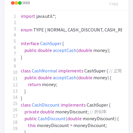
JAVA
Copy
import
java.util.*
;
enum
TYPE
{
NORMAL
,
CASH_DISCOUNT
,
CASH_RETUR
interface
CashSuper
{
public
double
acceptCash
(
double
money
);
}
class
CashNormal
implements
CashSuper
{
// 正常收费
public
double
acceptCash
(
double
money
)
{
return
money
;
}
}
class
CashDiscount
implements
CashSuper
{
private
double
moneyDiscount
;
// 折扣率
public
CashDiscount
(
double
moneyDiscount
)
{
this
moneyDiscount
=
moneyDiscount
;
}