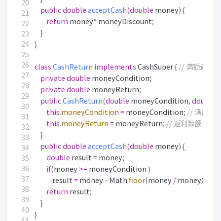
public
double
acceptCash
(
double
money
)
{
return
money
*
moneyDiscount
;
}
}
class
CashReturn
implements
CashSuper
{
// 满额返利
private
double
moneyCondition
;
private
double
moneyReturn
;
public
CashReturn
(
double
moneyCondition
,
double
this
.
moneyCondition
=
moneyCondition
;
// 满额数
this
.
moneyReturn
=
moneyReturn
;
// 返利数额
}
public
double
acceptCash
(
double
money
)
{
double
result
=
money
;
if
(
money
>=
moneyCondition
)
result
=
money
-
Math
.
floor
(
money
/
moneyCondi
return
result
;
}
}