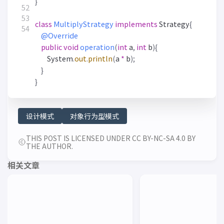
}
class
MultiplyStrategy
implements
Strategy
{
@Override
public
void
operation
(
int
a
,
int
b
){
System
.
out
.
println
(
a
*
b
);
}
}
设计模式
对象行为型模式
THIS POST IS LICENSED UNDER CC BY-NC-SA 4.0 BY
THE AUTHOR.
相关文章