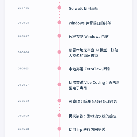
2026
Go walk 使用经历
26-07-06
Windows 保留端口的排除
26-06-28
远程控制 Windows 电脑
26-06-22
部署本地无审查 AI 模型：打破
26-06-16
大模型的两层枷锁
本地部署 ZeroClaw 折腾
26-06-13
初次尝试 Vibe Coding：误吸新
26-06-07
型电子毒品
AI 翻唱训练用音频预处理讨论
26-06-02
再玩崩铁：游戏流水线的感想
26-05-29
使用 frp 进行内网穿透
26-05-28