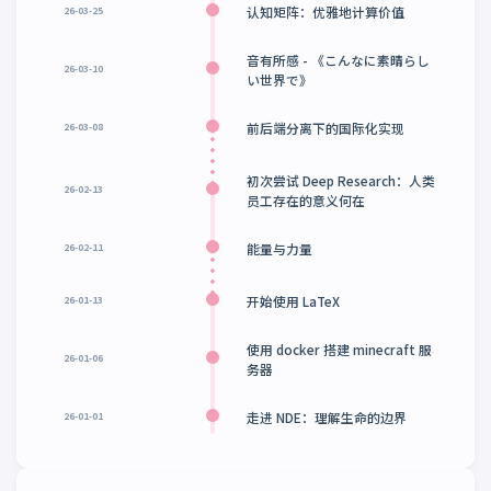
认知矩阵：优雅地计算价值
26-03-25
音有所感 - 《こんなに素晴らし
26-03-10
い世界で》
前后端分离下的国际化实现
26-03-08
初次尝试 Deep Research：人类
26-02-13
员工存在的意义何在
能量与力量
26-02-11
开始使用 LaTeX
26-01-13
使用 docker 搭建 minecraft 服
26-01-06
务器
走进 NDE：理解生命的边界
26-01-01